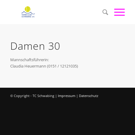
Damen 30
Mannschaftsführerin:
Claudia Heuermann (0151 / 12121035)
© Copyright - TC Schwabing |
Impressum
|
Datenschutz