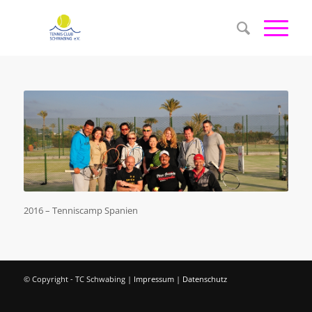
2016 – Tenniscamp Spanien
© Copyright - TC Schwabing |
Impressum
|
Datenschutz